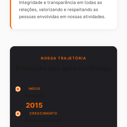
Integridade e transparência em todas as
relações, valorizando e respeitando as
pessoas envolvidas em nossas atividades.
NOSSA TRAJETÓRIA
Evolução que gera confiança
INÍCIO
Fundação
2015
CRESCIMENTO
Catálogo ampliado