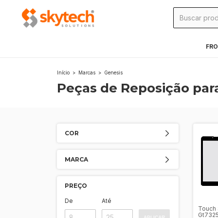
FRO
Início
>
Marcas
>
Genesis
Peças de Reposição par
COR
MARCA
PREÇO
De
Até
Touch 
Gt7325
APLICAR