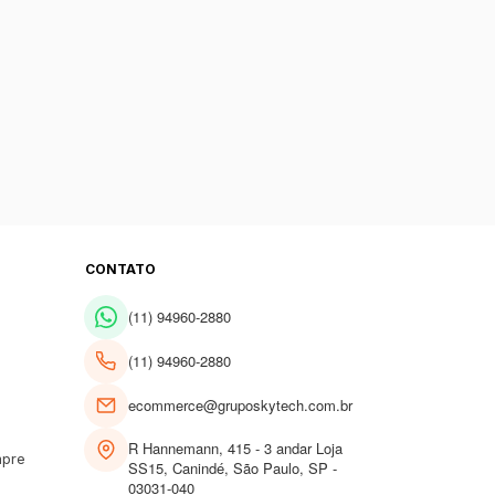
CONTATO
(11) 94960-2880
(11) 94960-2880
ecommerce@gruposkytech.com.br
R Hannemann, 415 - 3 andar Loja
mpre
SS15, Canindé, São Paulo, SP -
03031-040