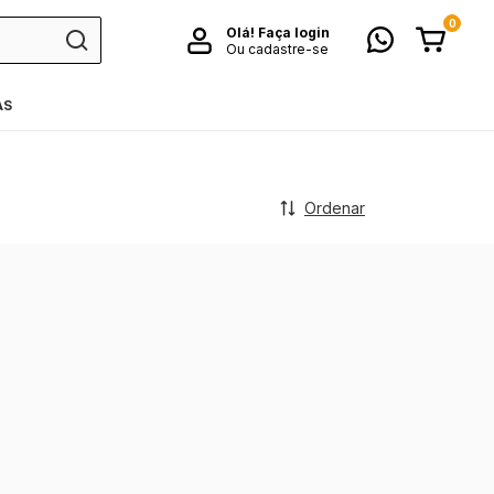
0
Olá!
Faça login
Ou cadastre-se
AS
Ordenar