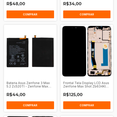
R$48,00
R$34,00
COMPRAR
COMPRAR
Bateria Asus Zenfone 3 Max
Frontal Tela Display LCD Asus
5.2 Zc520Tl - Zenfone Max
Zenfone Max Shot Zb634Kl
Plus M1 Zb570Tl (C11P1611)
Com Aro
R$44,00
R$125,00
COMPRAR
COMPRAR