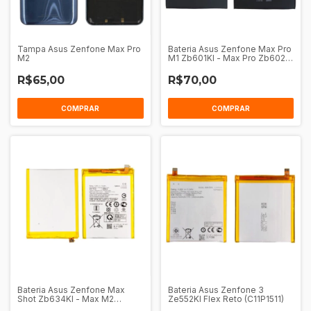
Tampa Asus Zenfone Max Pro
Bateria Asus Zenfone Max Pro
M2
M1 Zb601Kl - Max Pro Zb602Kl
- Max Pro M2 Zb631Kl
(C11P1706)
R$65,00
R$70,00
COMPRAR
COMPRAR
Bateria Asus Zenfone Max
Bateria Asus Zenfone 3
Shot Zb634Kl - Max M2
Ze552Kl Flex Reto (C11P1511)
Zb555Kl (C11P1707)