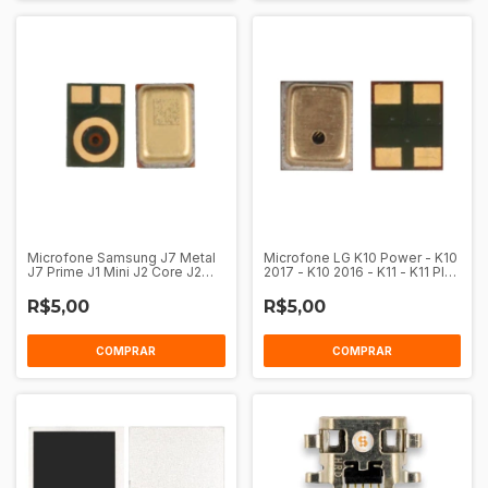
Microfone Samsung J7 Metal
Microfone LG K10 Power - K10
J7 Prime J1 Mini J2 Core J2
2017 - K10 2016 - K11 - K11 Plus
Pro J5 Prime J4 Core A10 A20
- K12 - K4 - K7 - K8 - K9 X210 -
A30 G7 Plus X Play X4
J3 - J5
R$5,00
R$5,00