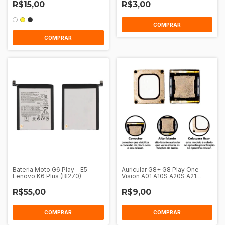
R$15,00
R$3,00
COMPRAR
Bateria Moto G6 Play - E5 -
Auricular G8+ G8 Play One
Lenovo K6 Plus (Bl270)
Vision A01 A10S A20S A21
A02S A03S A03 K12 Max K12
Prime K50S K40S K22 Mi A3
R$55,00
R$9,00
Redmi Note 7
COMPRAR