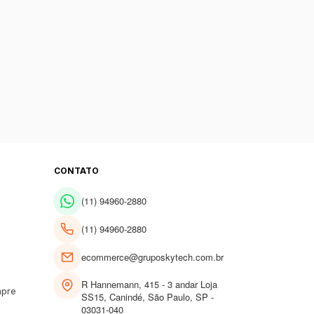
CONTATO
(11) 94960-2880
(11) 94960-2880
ecommerce@gruposkytech.com.br
R Hannemann, 415 - 3 andar Loja
mpre
SS15, Canindé, São Paulo, SP -
03031-040