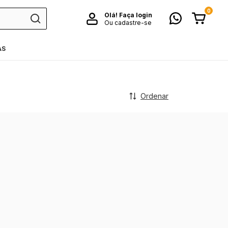
0
Olá!
Faça login
Ou cadastre-se
AS
Ordenar