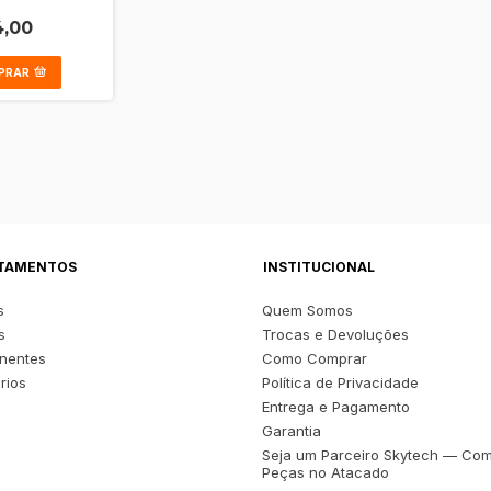
Y11 2019 Sem
,00
PRAR
TAMENTOS
INSTITUCIONAL
s
Quem Somos
s
Trocas e Devoluções
nentes
Como Comprar
rios
Política de Privacidade
s
Entrega e Pagamento
Garantia
Seja um Parceiro Skytech — Co
Peças no Atacado