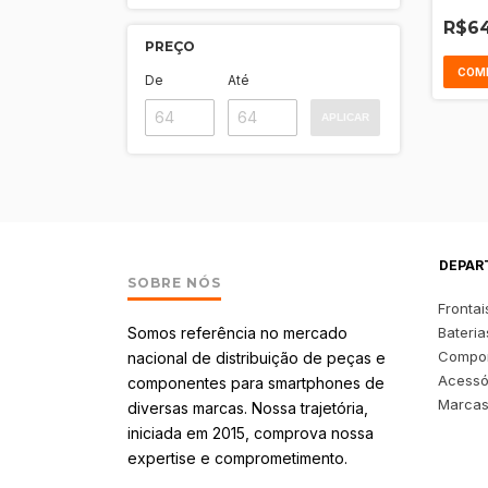
Y17 - 
Aro
R$64
PREÇO
COM
De
Até
APLICAR
DEPAR
SOBRE NÓS
Frontai
Somos referência no mercado
Bateria
Compo
nacional de distribuição de peças e
Acessó
componentes para smartphones de
Marca
diversas marcas. Nossa trajetória,
iniciada em 2015, comprova nossa
expertise e comprometimento.