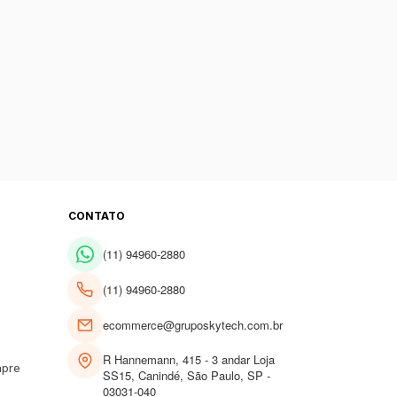
CONTATO
(11) 94960-2880
(11) 94960-2880
ecommerce@gruposkytech.com.br
R Hannemann, 415 - 3 andar Loja
mpre
SS15, Canindé, São Paulo, SP -
03031-040