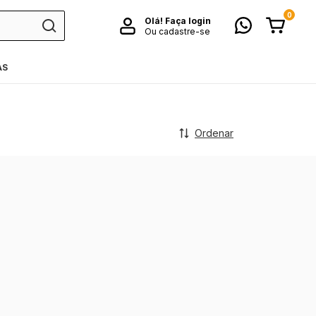
0
Olá!
Faça login
Ou cadastre-se
AS
Ordenar