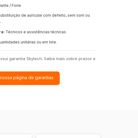
lante / Fone
ubstituição de auricular com defeito, sem som ou
e
ra:
Técnicos e assistências técnicas
antidades unitárias ou em lote.
ssui garantia Skytech. Saiba mais sobre prazos e
 nossa página de garantias