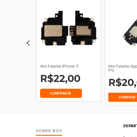
hone 12 Pro Max
Alto Falante iPhone 11
Alto Falante Ap
Pro
,00
R$22,00
R$20
COMPRAR
DEPAR
SOBRE NÓS