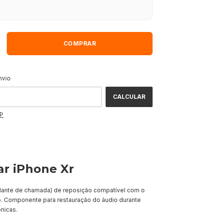
ALTERAR CEP
CEP:
nvio
CALCULAR
EP
ar iPhone Xr
falante de chamada) de reposição compatível com o
. Componente para restauração do áudio durante
nicas.