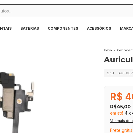
NTAIS
BATERIAS
COMPONENTES
ACESSÓRIOS
MARC
Início
>
Component
Auricul
SKU
AUR007
R$ 4
R$45,00
em até
4
x
Ver mais det
Frete grátis