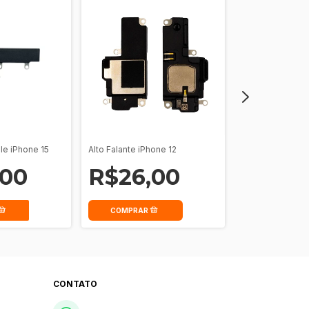
le iPhone 15
Alto Falante iPhone 12
Alto Falante App
,00
R$26,00
R$53,
COMPRAR
CONTATO