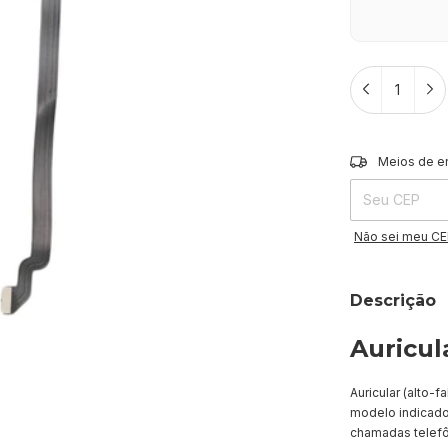
Entregas para o 
Meios de e
Não sei meu C
Descrição
Auricul
Auricular (alto-
modelo indicado
chamadas telefô