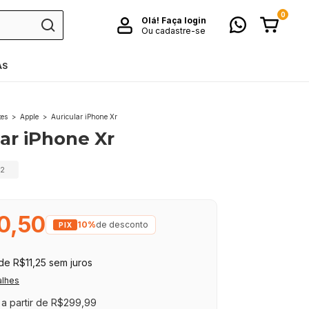
0
Olá!
Faça login
Ou cadastre-se
AS
es
>
Apple
>
Auricular iPhone Xr
ar iPhone Xr
2
0,50
10%
de desconto
de
R$11,25
sem juros
alhes
a partir de
R$299,99