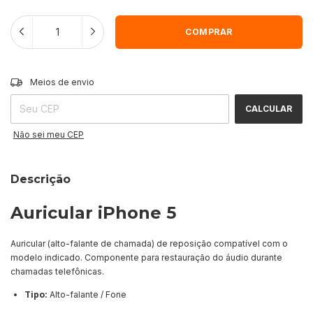
ALTERAR CEP
Entregas para o CEP:
Meios de envio
CALCULAR
Não sei meu CEP
Descrição
Auricular iPhone 5
Auricular (alto-falante de chamada) de reposição compatível com o
modelo indicado. Componente para restauração do áudio durante
chamadas telefônicas.
Tipo:
Alto-falante / Fone