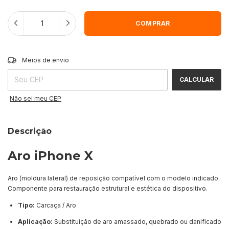
ALTERAR CEP
Entregas para o CEP:
Meios de envio
CALCULAR
Não sei meu CEP
Descrição
Aro iPhone X
Aro (moldura lateral) de reposição compatível com o modelo indicado.
Componente para restauração estrutural e estética do dispositivo.
Tipo:
Carcaça / Aro
Aplicação:
Substituição de aro amassado, quebrado ou danificado