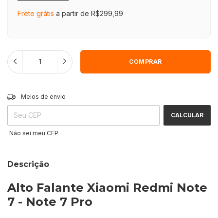
Frete grátis
a partir de
R$299,99
ALTERAR CEP
Entregas para o CEP:
Meios de envio
CALCULAR
Não sei meu CEP
Descrição
Alto Falante Xiaomi Redmi Note
7 - Note 7 Pro