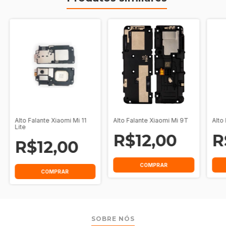
Alto Falante Xiaomi Mi 11
Alto Falante Xiaomi Mi 9T
Alto
Lite
R$12,00
R
R$12,00
SOBRE NÓS