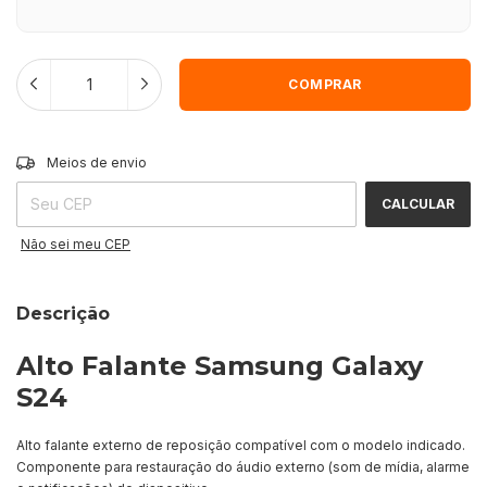
ALTERAR CEP
Entregas para o CEP:
Meios de envio
CALCULAR
Não sei meu CEP
Descrição
Alto Falante Samsung Galaxy
S24
Alto falante externo de reposição compatível com o modelo indicado.
Componente para restauração do áudio externo (som de mídia, alarme