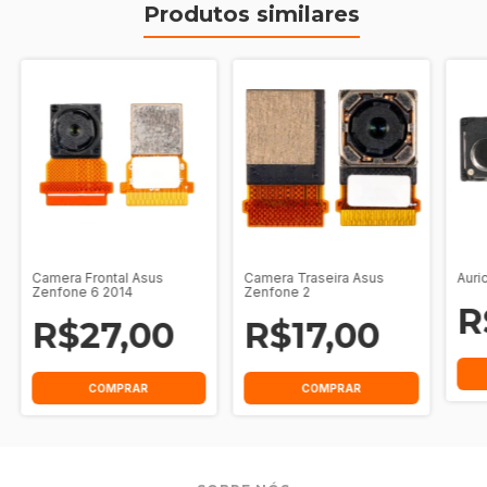
Produtos similares
Camera Frontal Asus
Camera Traseira Asus
Auri
Zenfone 6 2014
Zenfone 2
R
R$27,00
R$17,00