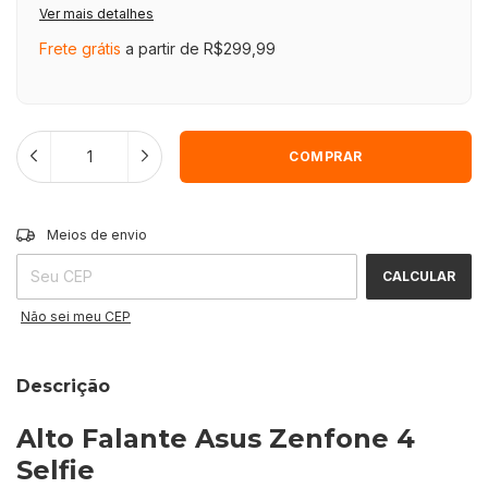
Ver mais detalhes
Frete grátis
a partir de
R$299,99
ALTERAR CEP
Entregas para o CEP:
Meios de envio
CALCULAR
Não sei meu CEP
Descrição
Alto Falante Asus Zenfone 4
Selfie