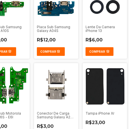
Sub Samsung
Placa Sub Samsung
Lente Da Camera
 A10S
Galaxy A04S
iPhone 13
,00
R$12,00
R$6,00
COMPRAR
Sub Motorola
Conector De Carga
Tampa iPhone Xr
6S - E6I
Samsung Galaxy A20S
- A21
R$23,00
,00
R$3,00