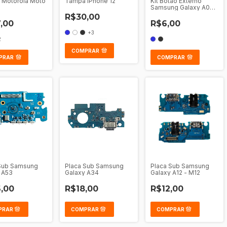
 Motorola Moto
Tampa iPhone 12
Kit Botao Externo
Samsung Galaxy A03
Core A032
R$30,00
,00
R$6,00
+3
2
COMPRAR
PRAR
COMPRAR
Sub Samsung
Placa Sub Samsung
Placa Sub Samsung
 A53
Galaxy A34
Galaxy A12 - M12
,00
R$18,00
R$12,00