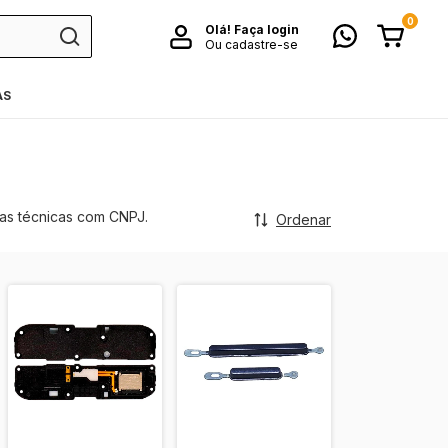
0
Olá!
Faça login
Ou cadastre-se
AS
ias técnicas com CNPJ.
Ordenar