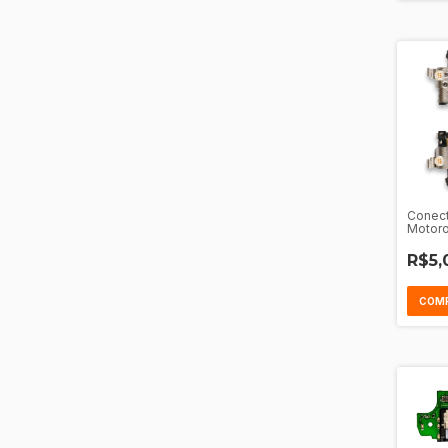
Conect
Motoro
- G9 Pl
G31 - 
R$5,
Action