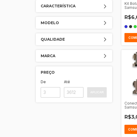
Kit Bo
CARACTERÍSTICA
Samsu
R$6,
MODELO
COM
QUALIDADE
MARCA
PREÇO
De
Até
APLICAR
Conect
Samsun
A03 - 
R$3,