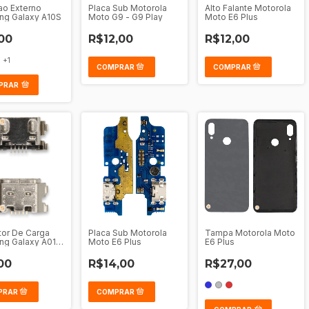
tao Externo
Placa Sub Motorola
Alto Falante Motorola
ng Galaxy A10S
Moto G9 - G9 Play
Moto E6 Plus
00
R$12,00
R$12,00
+1
PRAR
or De Carga
Placa Sub Motorola
Tampa Motorola Moto
g Galaxy A01 -
Moto E6 Plus
E6 Plus
A03 Core
00
R$14,00
R$27,00