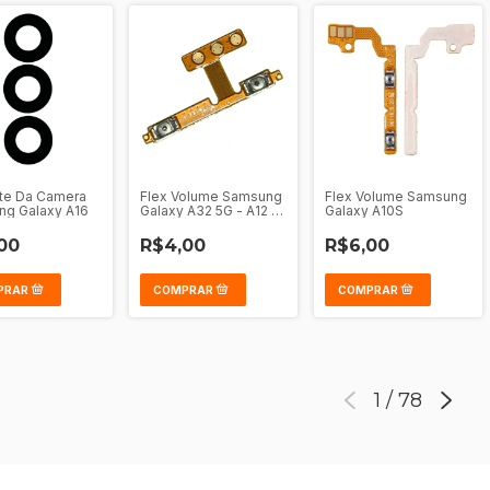
nte Da Camera
Flex Volume Samsung
Flex Volume Samsung
g Galaxy A16
Galaxy A32 5G - A12 -
Galaxy A10S
A13 5G - A13 - A23 4G
5G - M31S - A13 137
00
R$4,00
R$6,00
1
/
78