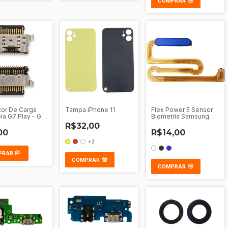
COMPRAR
or De Carga
Tampa iPhone 11
Flex Power E Sensor
la G7 Play - G8
Biometria Samsung
us - G51 - G41 -
Galaxy A12 - M12 - A13
R$32,00
G60S - One
- M13 - M22
00
R$14,00
 - One Vision
+3
COMPRAR
COMPRAR