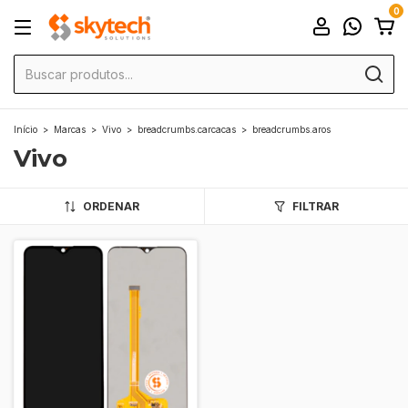
0
Início
>
Marcas
>
Vivo
>
breadcrumbs.carcacas
>
breadcrumbs.aros
Vivo
ORDENAR
FILTRAR