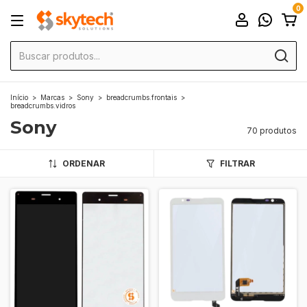
0
Início
>
Marcas
>
Sony
>
breadcrumbs.frontais
>
breadcrumbs.vidros
Sony
70 produtos
ORDENAR
FILTRAR