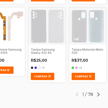
Volume Samsung
Tampa Samsung
Tampa Motorola Moto
 A10S
Galaxy A32 4G
G20
00
R$25,00
R$37,00
+1
+2
COMPRAR
COMPRAR
1
/
78