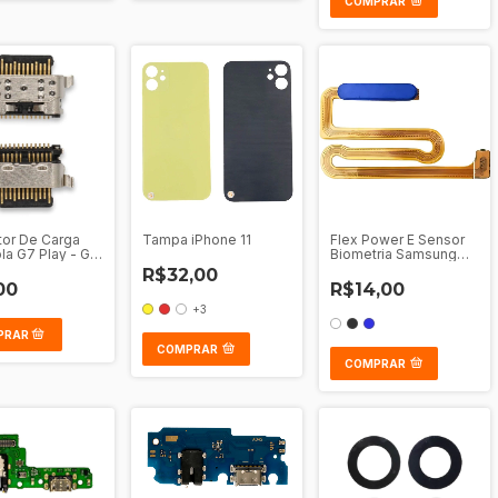
COMPRAR
or De Carga
Tampa iPhone 11
Flex Power E Sensor
la G7 Play - G8
Biometria Samsung
us - G51 - G41 -
Galaxy A12 - M12 - A13
R$32,00
G60S - One
- M13 - M22
00
R$14,00
 - One Vision
+3
COMPRAR
COMPRAR