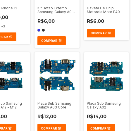
iPhone 12
Kit Botao Externo
Gaveta De Chip
Samsung Galaxy A03
Motorola Moto E40
Core A032
,00
R$6,00
R$6,00
+3
COMPRAR
PRAR
COMPRAR
Sub Samsung
Placa Sub Samsung
Placa Sub Samsung
 A12 - M12
Galaxy A03 Core
Galaxy A02
,00
R$12,00
R$14,00