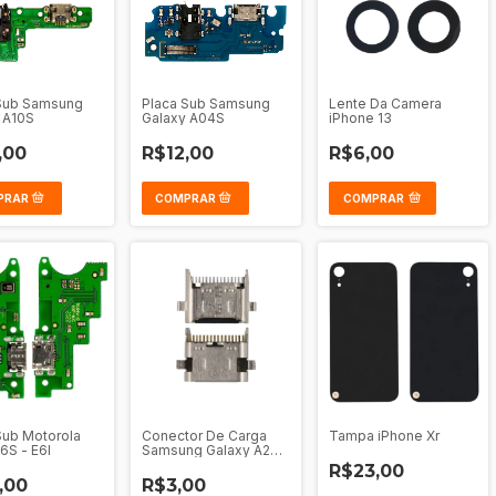
Sub Samsung
Placa Sub Samsung
Lente Da Camera
 A10S
Galaxy A04S
iPhone 13
,00
R$12,00
R$6,00
COMPRAR
Sub Motorola
Conector De Carga
Tampa iPhone Xr
6S - E6I
Samsung Galaxy A20S
- A21
R$23,00
,00
R$3,00