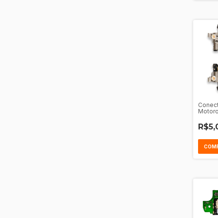
Conect
Motoro
- G9 Pl
G31 - 
R$5,
Action