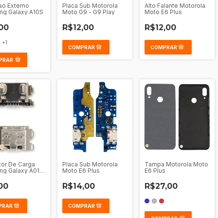
tao Externo
Placa Sub Motorola
Alto Falante Motorola
ng Galaxy A10S
Moto G9 - G9 Play
Moto E6 Plus
00
R$12,00
R$12,00
+1
PRAR
or De Carga
Placa Sub Motorola
Tampa Motorola Moto
g Galaxy A01 -
Moto E6 Plus
E6 Plus
A03 Core
00
R$14,00
R$27,00