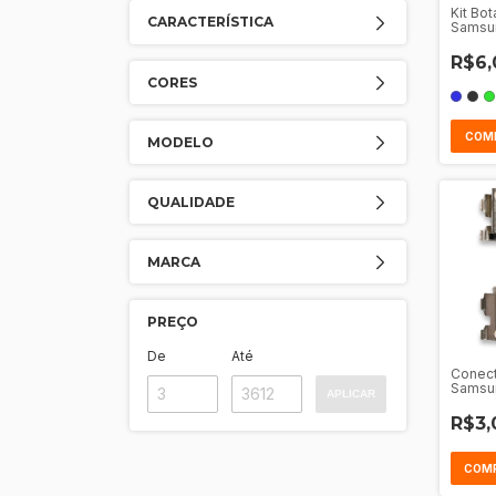
Kit Bo
CARACTERÍSTICA
Samsu
R$6,
CORES
COM
MODELO
QUALIDADE
MARCA
PREÇO
De
Até
Conect
Samsun
APLICAR
A03 - 
R$3,