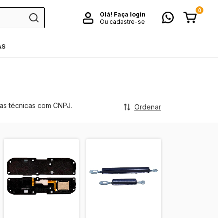
0
Olá!
Faça login
Ou cadastre-se
AS
ias técnicas com CNPJ.
Ordenar