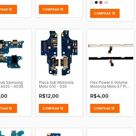
+3
COMPRAR
Sub Samsung
Placa Sub Motorola
Flex Power E Volume
 A02S - A03S
Moto G10 - G20
Motorola Moto E7 Plus
- G9 Play
,00
R$12,00
R$4,00