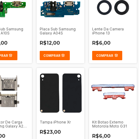
Sub Samsung
Placa Sub Samsung
Lente Da Camera
 A10S
Galaxy A04S
iPhone 13
,00
R$12,00
R$6,00
COMPRAR
or De Carga
Tampa iPhone Xr
Kit Botao Externo
ng Galaxy A20S
Motorola Moto G31
R$23,00
00
R$6,00