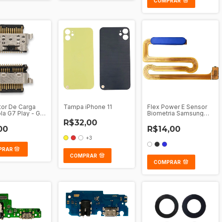
COMPRAR
or De Carga
Tampa iPhone 11
Flex Power E Sensor
la G7 Play - G8
Biometria Samsung
us - G51 - G41 -
Galaxy A12 - M12 - A13
R$32,00
G60S - One
- M13 - M22
00
R$14,00
 - One Vision
+3
COMPRAR
COMPRAR