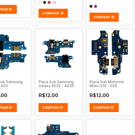
+3
COMPRAR
COMPRAR
Sub Samsung
Placa Sub Samsung
Placa Sub Motorola
 A03
Galaxy A02S - A03S
Moto G10 - G20
,00
R$12,00
R$12,00