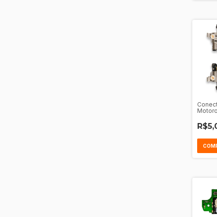
Conect
Motoro
- G9 Pl
G31 - 
R$5,
Action