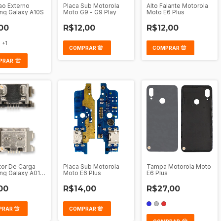
tao Externo
Placa Sub Motorola
Alto Falante Motorola
ng Galaxy A10S
Moto G9 - G9 Play
Moto E6 Plus
00
R$12,00
R$12,00
+1
PRAR
or De Carga
Placa Sub Motorola
Tampa Motorola Moto
g Galaxy A01 -
Moto E6 Plus
E6 Plus
A03 Core
00
R$14,00
R$27,00