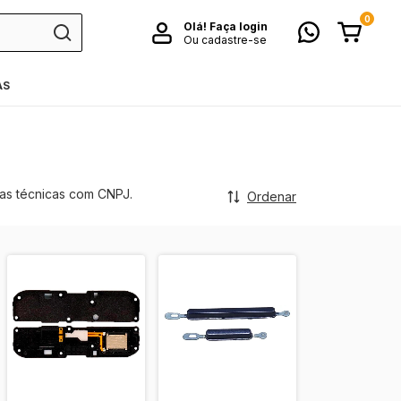
0
Olá!
Faça login
Ou cadastre-se
AS
ias técnicas com CNPJ.
Ordenar