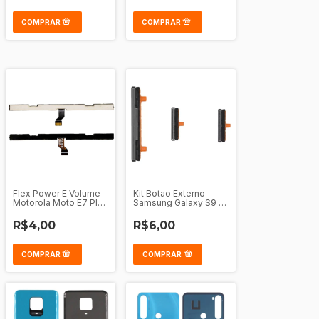
Flex Power E Volume
Kit Botao Externo
Motorola Moto E7 Plus
Samsung Galaxy S9 -
- G9 Play
S9 Plus
R$4,00
R$6,00
COMPRAR