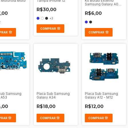
 Motorola Moto
Tampa iPhone 12
Kit Botao Externo
Samsung Galaxy A03
Core A032
R$30,00
,00
R$6,00
+3
2
COMPRAR
PRAR
COMPRAR
Sub Samsung
Placa Sub Samsung
Placa Sub Samsung
 A53
Galaxy A34
Galaxy A12 - M12
,00
R$18,00
R$12,00