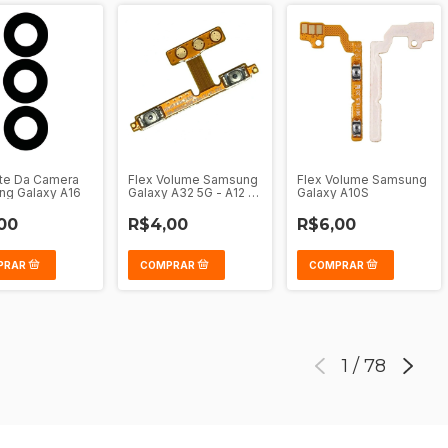
nte Da Camera
Flex Volume Samsung
Flex Volume Samsung
g Galaxy A16
Galaxy A32 5G - A12 -
Galaxy A10S
A13 5G - A13 - A23 4G
5G - M31S - A13 137
00
R$4,00
R$6,00
1
/
78