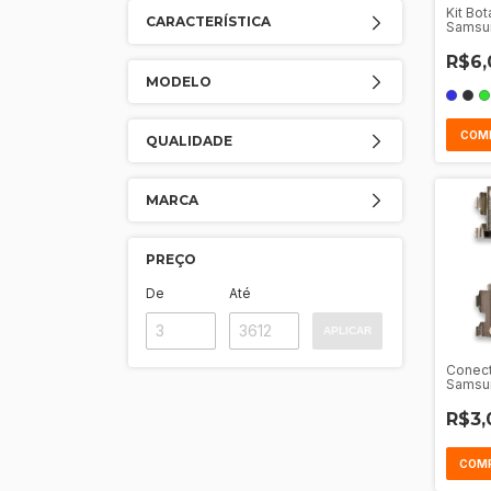
Kit Bo
CARACTERÍSTICA
Samsu
R$6,
MODELO
COM
QUALIDADE
MARCA
PREÇO
De
Até
APLICAR
Conect
Samsun
A03 - 
R$3,