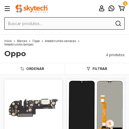
0
Início
>
Marcas
>
Oppo
>
breadcrumbs.carcacas
>
breadcrumbs.tampas
Oppo
4 produtos
ORDENAR
FILTRAR