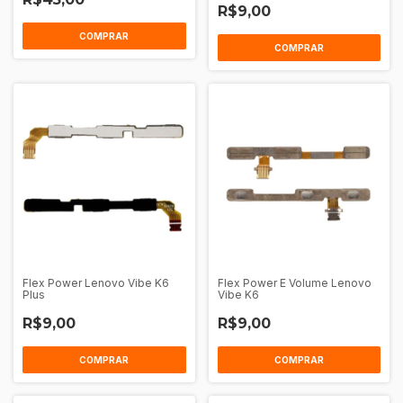
R$9,00
Flex Power Lenovo Vibe K6
Flex Power E Volume Lenovo
Plus
Vibe K6
R$9,00
R$9,00