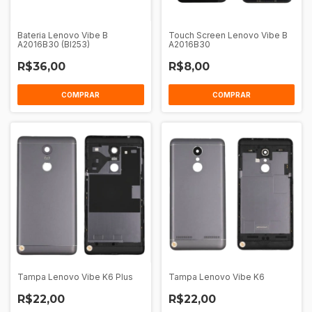
Bateria Lenovo Vibe B
Touch Screen Lenovo Vibe B
A2016B30 (Bl253)
A2016B30
R$36,00
R$8,00
COMPRAR
COMPRAR
Tampa Lenovo Vibe K6 Plus
Tampa Lenovo Vibe K6
R$22,00
R$22,00