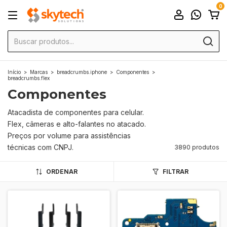
0
Início
>
Marcas
>
breadcrumbs.iphone
>
Componentes
>
breadcrumbs.flex
Componentes
Atacadista de componentes para celular.
Flex, câmeras e alto-falantes no atacado.
Preços por volume para assistências
técnicas com CNPJ.
3890 produtos
ORDENAR
FILTRAR