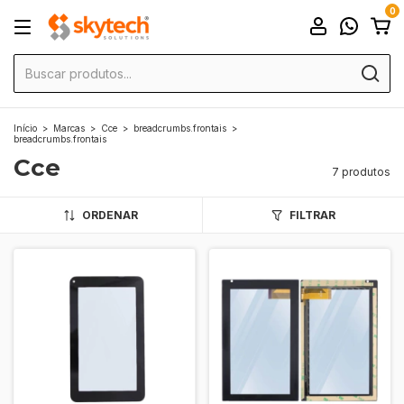
0
Início
>
Marcas
>
Cce
>
breadcrumbs.frontais
>
breadcrumbs.frontais
Cce
7 produtos
ORDENAR
FILTRAR