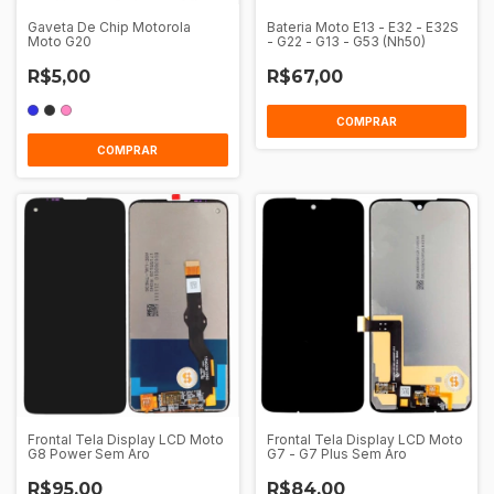
Gaveta De Chip Motorola
Bateria Moto E13 - E32 - E32S
Moto G20
- G22 - G13 - G53 (Nh50)
R$5,00
R$67,00
COMPRAR
COMPRAR
Frontal Tela Display LCD Moto
Frontal Tela Display LCD Moto
G8 Power Sem Aro
G7 - G7 Plus Sem Aro
R$95,00
R$84,00