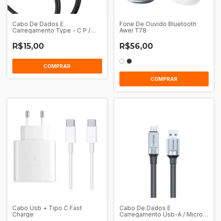
Cabo De Dados E
Fone De Ouvido Bluetooth
Carregamento Type - C P /
Awei T78
Type - C 1M Awei CL - 225T
R$15,00
R$56,00
COMPRAR
COMPRAR
Cabo Usb + Tipo C Fast
Cabo De Dados E
Charge
Carregamento Usb-A / Micro
Usb 1M Awei Cl-206M