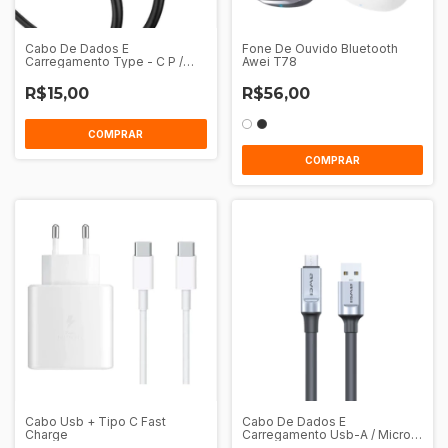
Cabo De Dados E
Fone De Ouvido Bluetooth
Carregamento Type - C P /
Awei T78
Type - C 1M Awei CL - 225T
R$15,00
R$56,00
COMPRAR
COMPRAR
Cabo Usb + Tipo C Fast
Cabo De Dados E
Charge
Carregamento Usb-A / Micro
Usb 1M Awei Cl-206M