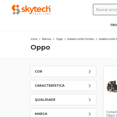
FRO
Início
>
Marcas
>
Oppo
>
breadcrumbs.frontais
>
breadcrumbs.f
Oppo
COR
CARACTERÍSTICA
QUALIDADE
Conect
MARCA
Oppo A