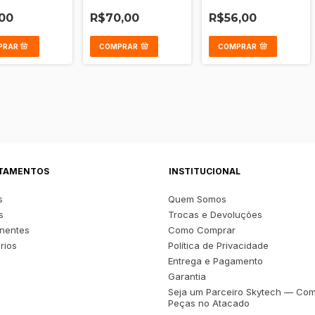
93, 5G, A95
- A7X - Realme U1 - 2
A54 5G - A74 5G Sem
Pro Sem Aro
Aro
00
R$70,00
R$56,00
COMPRAR
COMPRAR
TAMENTOS
INSTITUCIONAL
s
Quem Somos
s
Trocas e Devoluções
nentes
Como Comprar
rios
Política de Privacidade
s
Entrega e Pagamento
Garantia
Seja um Parceiro Skytech — Co
Peças no Atacado