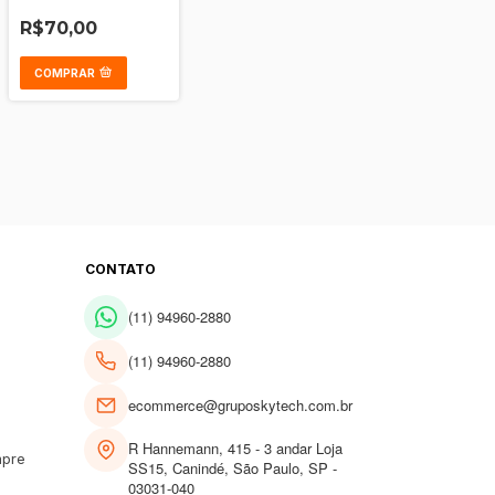
Sem Aro
R$70,00
COMPRAR
CONTATO
(11) 94960-2880
(11) 94960-2880
ecommerce@gruposkytech.com.br
R Hannemann, 415 - 3 andar Loja
mpre
SS15, Canindé, São Paulo, SP -
03031-040