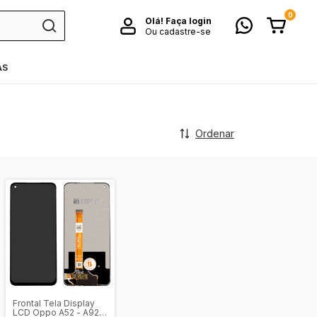
0
Olá!
Faça login
Ou cadastre-se
AS
Ordenar
Frontal Tela Display
LCD Oppo A52 - A92